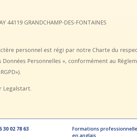
AUNAY 44119 GRANDCHAMP-DES-FONTAINES
tère personnel est régi par notre Charte du respect
es Données Personnelles », conformément au Règleme
«RGPD»).
 Legalstart.
6 30 02 78 63
Formations professionnell
en anglais