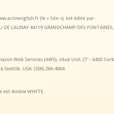
w.actinenglish.fr (le « Site »), est édité par :
U DE LAUNAY 44119 GRANDCHAMP-DES-FONTAINES, de 
mazon Web Services (AWS), situé Unit 27 – 6400 Cork
é à Seattle, USA: (206) 266-4064
ite est Amélie WHYTE.